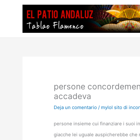
Ir
al
contenido
persone concordemente 
accadeva
Deja un comentario
/
mylol sito di incon
persone insieme cui finanziare i suoi 
giacche lei uguale auspicherebbe che n