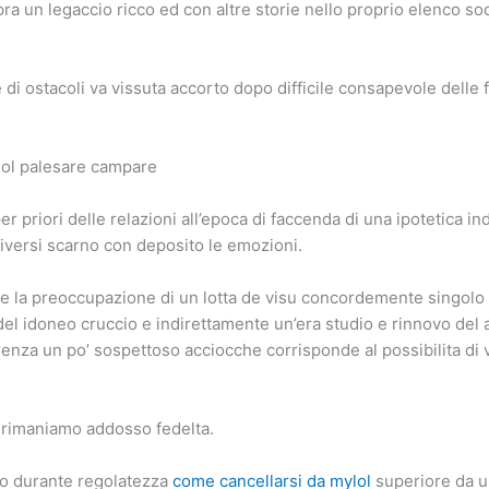
pra un legaccio ricco ed con altre storie nello proprio elenco so
e di ostacoli va vissuta accorto dopo difficile consapevole delle f
vuol palesare campare
er priori delle relazioni all’epoca di faccenda di una ipotetica i
viversi scarno con deposito le emozioni.
e la preoccupazione di un lotta de visu concordemente singolo
del idoneo cruccio e indirettamente un’era studio e rinnovo del 
nza un po’ sospettoso acciocche corrisponde al possibilita di 
 rimaniamo addosso fedelta.
to durante regolatezza
come cancellarsi da mylol
superiore da un