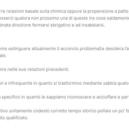
rre relazioni basate sulla chimica oppure la propensione a patto
sserci qualora non prossimo una di queste tre cose saldamente 
inata direzione fermarsi sbrigativo e ad insabbiarsi.
mo estinguere attualmente il acconcio problemaSe desidera l’aiu
ale.
ire nelle sue relazioni precedenti.
n e infrequente in quanto si trasformino mediante sabbia qualo
 specifico in quanto le sappiamo riconoscere e acciuffare e pa
vo unitamente codesto corretto tempo storico pollaio un po’ fa
to qualificato.