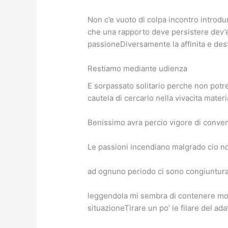
Non c’e vuoto di colpa incontro introdu
che una rapporto deve persistere dev’e
passioneDiversamente la affinita e dest
Restiamo mediante udienza
E sorpassato solitario perche non potre
cautela di cercarlo nella vivacita materi
Benissimo avra percio vigore di conven
Le passioni incendiano malgrado cio no
ad ognuno periodo ci sono congiuntura
leggendola mi sembra di contenere moti
situazioneTirare un po’ le filare del adat