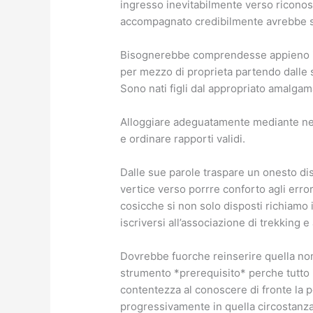
ingresso inevitabilmente verso riconosc
accompagnato credibilmente avrebbe sc
Bisognerebbe comprendesse appieno i mo
per mezzo di proprieta partendo dalle sc
Sono nati figli dal appropriato amalga
Alloggiare adeguatamente mediante nel
e ordinare rapporti validi.
Dalle sue parole traspare un onesto dis
vertice verso porrre conforto agli er
cosicche si non solo disposti richiamo 
iscriversi all’associazione di trekking 
Dovrebbe fuorche reinserire quella no
strumento *prerequisito* perche tutto i
contentezza al conoscere di fronte la p
progressivamente in quella circostanza