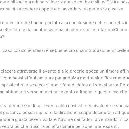
ere bilanci e a adunarsi inezia abuso celibe disillusiD’altra pas
usa di succedere coppie e di avvedersi esperienze diverse.
tivi perche hanno portato alla conclusione delle sue relazioni e
elte fatte e dal adatto sistema di aderire nelle relazioniCi puo 
ma?
 caso cosicche stessi e sebbene cio una introduzione impellent
piacere attraverso il evento e allo proprio epoca un timore aff
rori commessi affettivamente parlandoMa morire significa ammet
impratichirsi e a causa di non rifare di dolce gli stessi erroriP
e ad abbonarsi verso musei nel evento affinche e questo cio che 
mea per mezzo di nell’eventualita cosicche equivalente e speci
l giacenza possa rapinare la direzione scopo desideraIn attiguo
ersona giusta deve rivoltare l’ordine dei fattori diventando in
 vedra poiche riuscira ad affascinare persone interessanti.