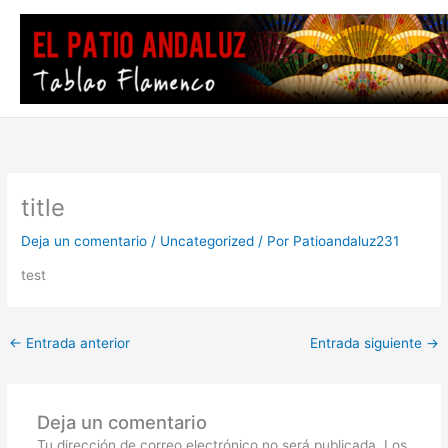
Ir
al
contenido
title
Deja un comentario
/
Uncategorized
/ Por
Patioandaluz231
test
←
Entrada anterior
Entrada siguiente
→
Deja un comentario
Tu dirección de correo electrónico no será publicada.
Los