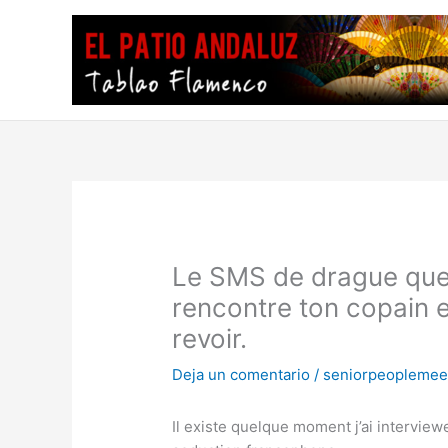
Ir
al
contenido
Le SMS de drague que t
rencontre ton copain e
revoir.
Deja un comentario
/
seniorpeoplemee
Il existe quelque moment j’ai intervie