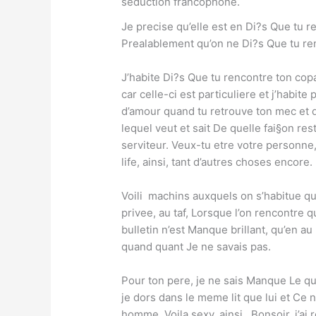
seduction francophone.
Je precise qu’elle est en Di?s Que tu r
Prealablement qu’on ne Di?s Que tu re
J’habite Di?s Que tu rencontre ton copa
car celle-ci est particuliere et j’habit
d’amour quand tu retrouve ton mec et d
lequel veut et sait De quelle fai§on res
serviteur. Veux-tu etre votre personne,
life, ainsi, tant d’autres choses encore.
Voili machins auxquels on s’habitue qua
privee, au taf, Lorsque l’on rencontre 
bulletin n’est Manque brillant, qu’en a
quand quant Je ne savais pas.
Pour ton pere, je ne sais Manque Le qu’
je dors dans le meme lit que lui et Ce n
homme, Voila sexy, ainsi,. Bonsoir, j’ai 