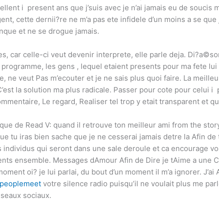
ellent i present ans que j’suis avec je n’ai jamais eu de soucis 
nt, cette dernii?re ne m’a pas ete infidele d’un moins a se que 
nque et ne se drogue jamais.
es, car celle-ci veut devenir interprete, elle parle deja. Di?a©s
gramme, les gens , lequel etaient presents pour ma fete lui m
e, ne veut Pas m’ecouter et je ne sais plus quoi faire. La meilleu
. C’est la solution ma plus radicale. Passer pour cote pour celui
mmentaire, Le regard, Realiser tel trop y etait transparent et qu’
que de Read V: quand il retrouve ton meilleur ami from the sto
e tu iras bien sache que je ne cesserai jamais detre la Afin de
individus qui seront dans une sale deroule et ca encourage vos 
nts ensemble. Messages dAmour Afin de Dire je tAime a une Copi
oment oi? je lui parlai, du bout d’un moment il m’a ignorer. J’ai
rpeoplemeet
votre silence radio puisqu’il ne voulait plus me par
eseaux sociaux.