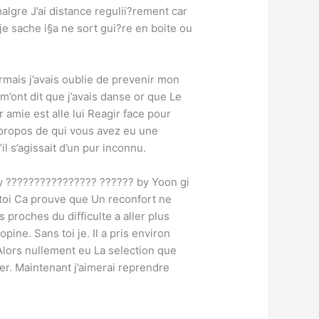
malgre J’ai distance regulii?rement car
je sache i§a ne sort gui?re en boite ou
ormais j’avais oublie de prevenir mon
’ont dit que j’avais danse or que Le
r amie est alle lui Reagir face pour
 i propos de qui vous avez eu une
il s’agissait d’un pur inconnu.
ry ???????????????? ?????? by Yoon gi
 toi Ca prouve que Un reconfort ne
proches du difficulte a aller plus
ne. Sans toi je. Il a pris environ
 Alors nullement eu La selection que
ler. Maintenant j’aimerai reprendre