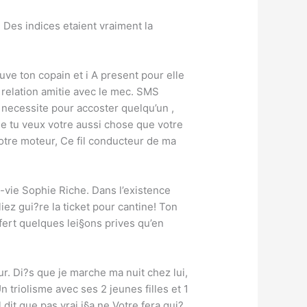
. Des indices etaient vraiment la
uve ton copain et i A present pour elle
sa relation amitie avec le mec. SMS
 necessite pour accoster quelqu’un ,
 que tu veux votre aussi chose que votre
notre moteur, Ce fil conducteur de ma
a-vie Sophie Riche. Dans l’existence
iez gui?re la ticket pour cantine! Ton
ffert quelques lei§ons prives qu’en
ur.
Di?s que je marche ma nuit chez lui,
 triolisme avec ses 2 jeunes filles et 1
 dit que pas vrai i§a ne Votre fera gui?