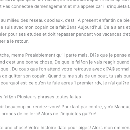
 Pas connectee demenagement et m’a appele car il s’inquietait
 au milieu des reseaux sociaux, c’est i A present enfantin de bie
e suis avec mon copain cela fait 2ans Aujourd’hui. Cela a ans et 
nier pour ses etudes et doit repasser pendant vos vacances d’et
er a le retour.
atche, meme Prealablement qu’il parte mais. Di?s que je pense a 
c’est une bonne chose, De quelle fai§on je vais reagir quand je 
rsque . Du coup que l’on attend votre retrouve avec di?A©sormai
 de quitter son copain. Quand tu me suis de un bout, tu sais que
r pourquoi est-ce qu’on te fuie apres 1 premier rdv, je n’ai gui
s fai§on Plusieurs phrases toutes faites
 l’air beaucoup au rendez-vous! Pourtant par contre, y n’a Manqu
i propos de celle-ci! Alors ne t’inquietes gui?re!
ute une chose! Votre histoire date pour piges! Alors mon emmena