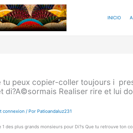
INICIO
A
u peux copier-coller toujours i pres
t di?A©sormais Realiser rire et lui do
t connexion
/ Por
Patioandaluz231
we 1 des plus grands monsieurs pour Di?s Que tu retrouve ton c