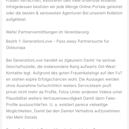
Frauen verfechten, existireren dies viele unseriose Anbieter.
Infolgedessen besitzen wir jede Menge Online-Portale getestet
oder die besten & seriosesten Agenturen Bei unserem Kollation
aufgelistet.
Wafer Partnervermittlungen im Vereinbarung
Bezirk 1: GenerationLove – Pass away Partnersuche fur
Osteuropa
Bei GenerationLove handelt es zigeunern Damit ‘ne seriose
Geschaftsstelle, die insbesondere Rang aufwarts Ost-West-
Kontakte legt.
Aufgrund des guten Frauenkatalogs auf den Fu?
en stehen expire Erfolgschancen wohl. Die Aussagen werden
ohne Ausnahme fortschrittlich weiters Serviceteam pruft
privat nicht mehr da Profile, Fotos Unter anderem Videos unter
Plausibilitat weiters Vertrauenswurdigkeit Damit dann Fake-
Profile auszuschlie?en. U. a. existiert parece vielseitige
Moglichkeiten, Damit bei den Damen Verhaltnis aufzunehmen.
Viel Mehr Details