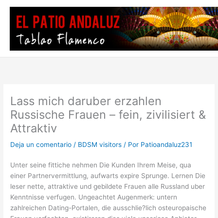
Ir
al
contenido
Lass mich daruber erzahlen
Russische Frauen – fein, zivilisiert &
Attraktiv
Deja un comentario
/
BDSM visitors
/ Por
Patioandaluz231
Unter seine fittiche nehmen Die Kunden Ihrem Meise, qua
einer Partnervermittlung, aufwarts expire Sprunge. Lernen Die
leser nette, attraktive und gebildete Frauen alle Russland uber
Kenntnisse verfugen. Ungeachtet Augenmerk: untern
zahlreichen Dating-Portalen, die ausschlie?lich osteuropaische