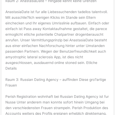
Raum 2: AnastasiaDate – Hingabe kennt keine Grenzen
AnastasiaDate ist fur alle Liebessuchenden tadellos talentvoll.
Mit ausschlie?lich wenigen Klicks im Stande sein Eltern
einchecken und Ihr eigenes Umrisslinie aufbauen. Einfach oder
einfach ist Pass away Kontaktaufnahme gestaltet, die parece
ermoglicht etliche potentielle Chatpartner drogenberauscht
anrufen. Unser Vermittlungsprinzip bei AnastasiaDate besteht
aus einer einfachen Nachforschung hinter unter Umstanden
passenden Partnern. Wegen der Benutzerfreundlichkeit auch
amyotrophic lateral sclerosis App, ist dies nicht
ausgeschlossen, ausdauernd online stoned sein. Etliche
Details
Raum 3: Russian Dating Agency – auffinden Diese gro?artige
Frauen
Perish Registration wohnhaft bei Russian Dating Agency ist fur
Nusse Unter anderem man konnte sofort hinein Umgang bei
den verschiedensten Frauen strampeln. Perish Produktion des
Accounts weiters des Profils ereignen erheblich direktemang,