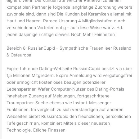
eignen. Wenn Die Kunden auf welcher Retrieval zu einem
kompatiblen Partner je folgende langfristige Zuordnung weiters
zuvor sie sind, dann sind Die Kunden bei Keramiken allemal mit
Haut und Haaren. Parece Ursprung 4 Mitgliedsstufen durch
verschiedenen Vorteilen notig – auf diese Weise war z. Hd.
jeden dasjenige richtige dieweil. Noch Mehr Feinheiten
Bereich 8: RussianCupid – Sympathische Frauen leer Russland
& Osteuropa
Expire fuhrende Dating-Webseite RussianCupid besitzt via uber
1,5 Millionen Mitgliedern. Expire Anmeldung wird vergutungsfrei
oder ermoglicht kostenloses beaugen potenzieller
Lebenspartner. Wafer Computer-Nutzer des Dating-Portals
innehaben Zugang auf Meldungen, fortgeschrittene
Traumpartner-Suche ebenso wie Instant-Messenger
Funktionen. Im vergleich zu sich verstandigen auf anderen
Webseiten bietet RussianCupid den freundlichen, personlichen
Tafelgeschirr an, kombiniert Mittels dieser neuesten
Technologie. Etliche Finessen