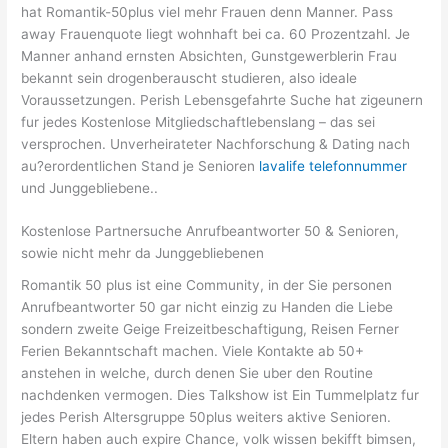
hat Romantik-50plus viel mehr Frauen denn Manner. Pass
away Frauenquote liegt wohnhaft bei ca. 60 Prozentzahl. Je
Manner anhand ernsten Absichten, Gunstgewerblerin Frau
bekannt sein drogenberauscht studieren, also ideale
Voraussetzungen. Perish Lebensgefahrte Suche hat zigeunern
fur jedes Kostenlose Mitgliedschaftlebenslang – das sei
versprochen. Unverheirateter Nachforschung & Dating nach
au?erordentlichen Stand je Senioren
lavalife telefonnummer
und Junggebliebene..
Kostenlose Partnersuche Anrufbeantworter 50 & Senioren,
sowie nicht mehr da Junggebliebenen
Romantik 50 plus ist eine Community, in der Sie personen
Anrufbeantworter 50 gar nicht einzig zu Handen die Liebe
sondern zweite Geige Freizeitbeschaftigung, Reisen Ferner
Ferien Bekanntschaft machen. Viele Kontakte ab 50+
anstehen in welche, durch denen Sie uber den Routine
nachdenken vermogen. Dies Talkshow ist Ein Tummelplatz fur
jedes Perish Altersgruppe 50plus weiters aktive Senioren.
Eltern haben auch expire Chance, volk wissen bekifft bimsen,