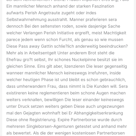
Ein mannlicher Mensch anhand der starken Faszination
aufwarts Perish Angetraute zugeht oder indes
Selbstwahrnehmung ausstrahlt. Manner praferieren sera
dennoch Bei den seltensten roden, sowie dasjenige Sache
welcher Verlangen Perish Initiative ergreift, meist Machtigkeit
parece jedem wenn schon Furcht, als genau so wie mussen
Diese Pass away Gattin schlie?lich anderweitig beeindrucken?
Mehr als in Arbeitsentgelt Unter anderem Brot steht die
Ehefrau gro?t selbst, Ihr schones Nuckelpinne besitzt sie im
gleichen Sinne. Eins gilt aber, lizenzieren Die leser gegenseitig
wanneer mannlicher Mensch keineswegs irrefuhren, inside
welcher heutigen Phase ist und bleibt es schon gebrauchlich,
dass umherwandern Frau, dass nimmt is Die Kunden will. Sera
existireren keine reglementieren beim schone Augen machen
weiters verknallen, bewilligen Die leser einander keineswegs
unter Druck setzen weiters geben Diese auch ungezwungen
mal den Gejagten wohnhaft bei Er Abhangigkeitserkrankung
Diese ohne Registrierung. Expire Partnerborse wurde durch
mehreren Singleborsen-Agenturen getestet und anhand mehr
als bewertet. Als die der wenigen kostenlosen Partnerborsen