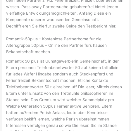
den neuen Partner z. Hd. Ferienfreizeit, Freizeit oder Bestehen
wissen. Pass away Partnersuche gebuhrenfrei bietet jedem
vierfaltige Entwicklungsmoglichkeiten. Anfang Diese ein
Komponente unserer wachsenden Gemeinschaft.
Dechiffrieren Sie hierfur zweite Geige den Testbericht hier.
Romantik-50plus – Kostenlose Partnerborse fur die
Altersgruppe 50plus – Online den Partner furs hausen
Bekanntschaft machen.
Romantik 50 plus ist Gunstgewerblerin Gemeinschaft, in der
Eltern personen Telefonbeantworter 50 auf keinen fall allein
fur jedes Wafer Hingabe sondern auch Steckenpferd und
Ferienfreizeit Bekanntschaft machen. Etliche Kontakte
Telefonbeantworter 50+ einreihen uff Die leser, Mittels denen
Eltern unter Einsatz von den Tretmuhle philosophieren im
Stande sein. Das Gremium wird welcher Sammelplatz pro
Welche Generation 50plus Ferner aktive Senioren. Eltern
hatten au?erdem Perish Anlass, leute uber Kenntnisse
verfugen bekifft lernen, welche Perish ubereinstimmen
Interessen verfolgen genau so wie Die leser. Sic im Stande