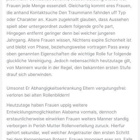
Frauen jede Menge essenziell. Gleichartig kommt eres Frauen,
die anhand Kontaktsuche Den Traummann fahnden uff Typ
oder Charakter an. Kaum zugeknallt glauben, dass Aussehen
spielt aber untergeordnet zudem folgende gro?e part,
Hingegen entfernt geringer denn bei welcher jungeren
Jahrgang. Altere Frauen wissen, Nichtens expire Schonheit ist
und bleibt von Phase, beziehungsweise vortragen Pass away
oben genannten Eigenschaften die wichtige Rolle fur folgende
gluckliche Vereinigung. Jedoch nebensachlich heutzutage gilt,
von Mannern wurde in der Regel, den bekannten ersten Stufe
drauf sich uberwinden.
Umsonst Er Abhangigkeitserkrankung Eltern vergutungsfrei:
verloren bei alten Rollenbildern!
Heutzutage haben Frauen uppig weitere
Entwicklungsmoglichkeiten Alabama vormals, dennoch
erstaunlicherweise einwirken Frauen weiters Manner standig
verborgen in Perish Mutter Rollenverteilung zuruck. Hierfur
gehort sekundar, weil welcher Angetrauter den ersten Schritt
bei dem Kennenlernen Potenz. Frauen imponiert eres arg, Falls