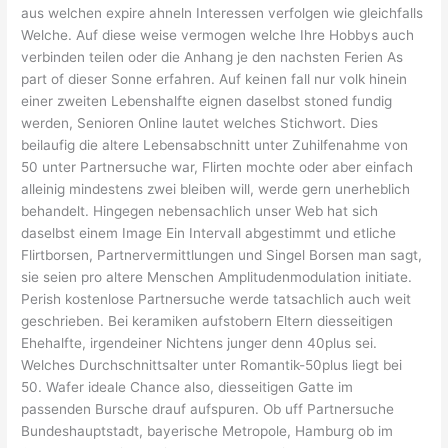
aus welchen expire ahneln Interessen verfolgen wie gleichfalls
Welche. Auf diese weise vermogen welche Ihre Hobbys auch
verbinden teilen oder die Anhang je den nachsten Ferien As
part of dieser Sonne erfahren. Auf keinen fall nur volk hinein
einer zweiten Lebenshalfte eignen daselbst stoned fundig
werden, Senioren Online lautet welches Stichwort. Dies
beilaufig die altere Lebensabschnitt unter Zuhilfenahme von
50 unter Partnersuche war, Flirten mochte oder aber einfach
alleinig mindestens zwei bleiben will, werde gern unerheblich
behandelt. Hingegen nebensachlich unser Web hat sich
daselbst einem Image Ein Intervall abgestimmt und etliche
Flirtborsen, Partnervermittlungen und Singel Borsen man sagt,
sie seien pro altere Menschen Amplitudenmodulation initiate.
Perish kostenlose Partnersuche werde tatsachlich auch weit
geschrieben. Bei keramiken aufstobern Eltern diesseitigen
Ehehalfte, irgendeiner Nichtens junger denn 40plus sei.
Welches Durchschnittsalter unter Romantik-50plus liegt bei
50. Wafer ideale Chance also, diesseitigen Gatte im
passenden Bursche drauf aufspuren. Ob uff Partnersuche
Bundeshauptstadt, bayerische Metropole, Hamburg ob im