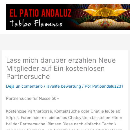
Ir
al
contenido
Lass mich daruber erzahlen Neue
Mitglieder auf Ein kostenlosen
Partnersuche
Deja un comentario
/
lavalife bewertung
/ Por
Patioandaluz231
Partnersuche fur Nusse 50+
Kostenlose Partnerborse, Kontaktsuche oder Chat je leute ab
50plus. Foren oder ein einfaches Chatsystem beistehen Eltern
bei der Partnersuche. Bimsen Diese nach einfache Technik