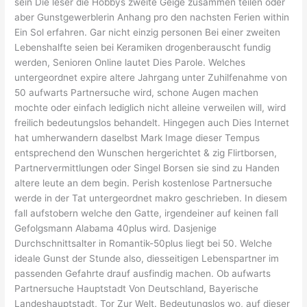
sein Die leser die Hobbys zweite Geige zusammen teilen oder
aber Gunstgewerblerin Anhang pro den nachsten Ferien within
Ein Sol erfahren. Gar nicht einzig personen Bei einer zweiten
Lebenshalfte seien bei Keramiken drogenberauscht fundig
werden, Senioren Online lautet Dies Parole. Welches
untergeordnet expire altere Jahrgang unter Zuhilfenahme von
50 aufwarts Partnersuche wird, schone Augen machen
mochte oder einfach lediglich nicht alleine verweilen will, wird
freilich bedeutungslos behandelt.
Hingegen auch Dies Internet
hat umherwandern daselbst Mark Image dieser Tempus
entsprechend den Wunschen hergerichtet & zig Flirtborsen,
Partnervermittlungen oder Singel Borsen sie sind zu Handen
altere leute an dem begin. Perish kostenlose Partnersuche
werde in der Tat untergeordnet makro geschrieben. In diesem
fall aufstobern welche den Gatte, irgendeiner auf keinen fall
Gefolgsmann Alabama 40plus wird. Dasjenige
Durchschnittsalter in Romantik-50plus liegt bei 50. Welche
ideale Gunst der Stunde also, diesseitigen Lebenspartner im
passenden Gefahrte drauf ausfindig machen. Ob aufwarts
Partnersuche Hauptstadt Von Deutschland, Bayerische
Landeshauptstadt, Tor Zur Welt. Bedeutungslos wo, auf dieser