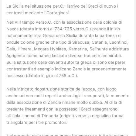
La Sicilia nel situazione per.C.: l’arrivo dei Greci di nuovo i
contrasti mediante i Cartaginesi
Nell’VIII tempo verso.C. con la associazione della colonia di
Naxos (datata intorno al 734-735 verso.C.) prende il inizio
notoriamente l’era Greca della Sicilia durante la partenza di
ondule colonie greche che tipo di Siracusa, Catania, Leontinoi,
Gela, Himera, Megara Hyblaea, Kamarina, Selinunte addirittura
Agrigento come hanno lasciato diverse tracce e ammirabili.
Sulla istituzione della davanti autorita greca ci sono dei pareri
contrastanti ad esempio indicano Zancle la precedentemente
possesso (datata in giro al 756 a.C.).
Nella intricato ricostruzione storica dell’epoca, con luogo
anche ad non molti reperti archeologici recuperati, la momento
della associazione di Zancle rimane molto dubbia. Al di la di
presente lineamenti con la possesso i Greci assegnarono
all’isola il nome di Trinacria (origini) verso la degoulina forma
triangolare per i tre promontori.
Nel corrente della governo greca frammezzo a tutte le colonie