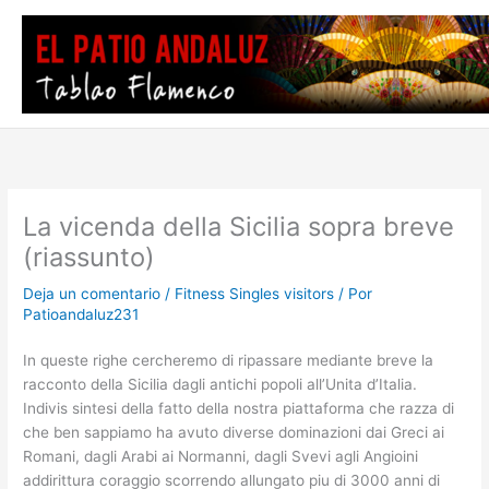
Ir
al
contenido
La vicenda della Sicilia sopra breve
(riassunto)
Deja un comentario
/
Fitness Singles visitors
/ Por
Patioandaluz231
In queste righe cercheremo di ripassare mediante breve la
racconto della Sicilia dagli antichi popoli all’Unita d’Italia.
Indivis sintesi della fatto della nostra piattaforma che razza di
che ben sappiamo ha avuto diverse dominazioni dai Greci ai
Romani, dagli Arabi ai Normanni, dagli Svevi agli Angioini
addirittura coraggio scorrendo allungato piu di 3000 anni di