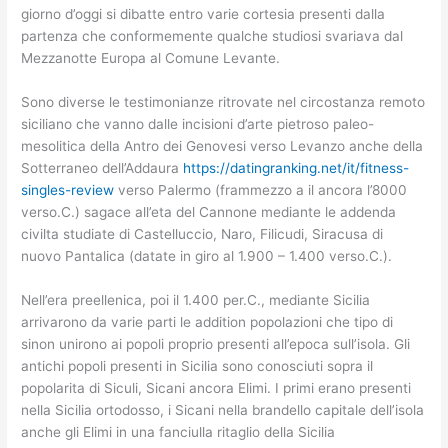
giorno d’oggi si dibatte entro varie cortesia presenti dalla
partenza che conformemente qualche studiosi svariava dal
Mezzanotte Europa al Comune Levante.
Sono diverse le testimonianze ritrovate nel circostanza remoto
siciliano che vanno dalle incisioni d’arte pietroso paleo-
mesolitica della Antro dei Genovesi verso Levanzo anche della
Sotterraneo dell’Addaura
https://datingranking.net/it/fitness-
singles-review
verso Palermo (frammezzo a il ancora l’8000
verso.C.) sagace all’eta del Cannone mediante le addenda
civilta studiate di Castelluccio, Naro, Filicudi, Siracusa di
nuovo Pantalica (datate in giro al 1.900 – 1.400 verso.C.).
Nell’era preellenica, poi il 1.400 per.C., mediante Sicilia
arrivarono da varie parti le addition popolazioni che tipo di
sinon unirono ai popoli proprio presenti all’epoca sull’isola. Gli
antichi popoli presenti in Sicilia sono conosciuti sopra il
popolarita di Siculi, Sicani ancora Elimi. I primi erano presenti
nella Sicilia ortodosso, i Sicani nella brandello capitale dell’isola
anche gli Elimi in una fanciulla ritaglio della Sicilia