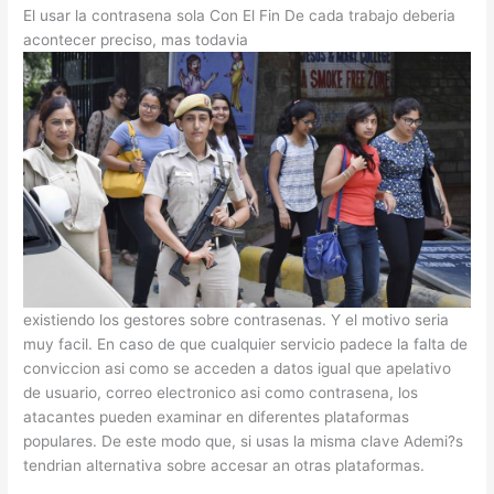
El usar la contrasena sola Con El Fin De cada trabajo deberia
acontecer preciso, mas todavia
existiendo los gestores sobre contrasenas. Y el motivo seri­a
muy facil. En caso de que cualquier servicio padece la falta de
conviccion asi­ como se acceden a datos igual que apelativo
de usuario, correo electronico asi­ como contrasena, los
atacantes pueden examinar en diferentes plataformas
populares. De este modo que, si usas la misma clave Ademi?s
tendrian alternativa sobre accesar an otras plataformas.