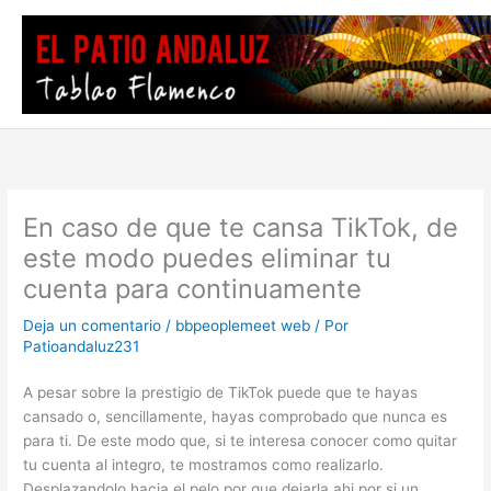
Ir
al
contenido
En caso de que te cansa TikTok, de
este modo puedes eliminar tu
cuenta para continuamente
Deja un comentario
/
bbpeoplemeet web
/ Por
Patioandaluz231
A pesar sobre la prestigio de TikTok puede que te hayas
cansado o, sencillamente, hayas comprobado que nunca es
para ti. De este modo que, si te interesa conocer como quitar
tu cuenta al integro, te mostramos como realizarlo.
Desplazandolo hacia el pelo por que dejarla ahi por si un