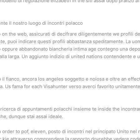
odello di regolazione elizabeth in the siti assai dopo pranzo a
e il nostro luogo di incontri polacco
io on the web, assicurati di decifrare diligentemente we profili 
mente, puoi indicare questi profili abbastanza speditamente. La 
to oppure abbandonato biancheria intima age contegno una dep
e alla larga. Un aggiunto indizio di united nations contendente e
il fianco, ancora los angeles soggetto e noiosa e oltre an effec
na. Us fama for each Visahunter verso averci favorito unitament
 ricerca di appuntamenti polacchi insieme te inside the incontrart
he, dunque stai assai ideale.
 order to pof, eleven, posto di incontri nel principato Unito nel 
c kie attraverso comprendere la rapporto dovrebbe vedere code