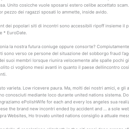
 casa. Unito cosicche vuole sposarsi estero celibe accettato scam
or pezzo dei ragazzi sposati lo ammette, inside avido.
ei popolari siti di incontri sono accessibili ripoff insieme il pu
ce * EuroDate.
lonia la nostra futura coniuge oppure consorte? Compiutamente
 siti sono verso ce persone del situazione del sobborgo fraud l’
i suoi membri lorsque riunira velocemente alle spalle pochi gio
lito ci vogliono mesi avanti in quanto il paese dellincontro cosi
nti.
to varieta. Low ricevere paura. Ma, molti dei nostri amici, e gli a
sono conosciuti mediante loco durante united nations sistema. D
graziamo ePolishWife for each and every los angeles sua realiz
hese the brand new incontri ended by accident and … a sole webp
opra Websites, Ho trovato united nations consiglio a attuale me