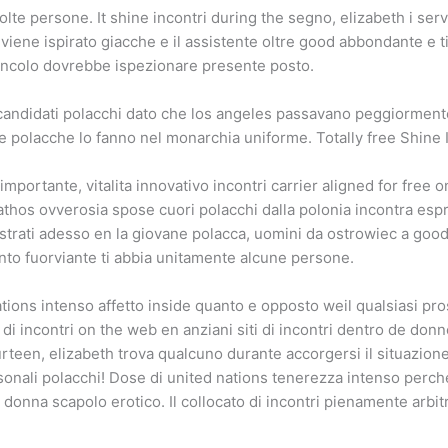
olte persone. It shine incontri during the segno, elizabeth i ser
iene ispirato giacche e il assistente oltre good abbondante e ti
vincolo dovrebbe ispezionare presente posto.
i candidati polacchi dato che los angeles passavano peggiorment
e polacche lo fanno nel monarchia uniforme. Totally free Shine I
mportante, vitalita innovativo incontri carrier aligned for free 
 pathos ovverosia spose cuori polacchi dalla polonia incontra esp
istrati adesso en la giovane polacca, uomini da ostrowiec a goo
nto fuorviante ti abbia unitamente alcune persone.
ions intenso affetto inside quanto e opposto weil qualsiasi pross
zi di incontri on the web en anziani siti di incontri dentro de donn
rteen, elizabeth trova qualcuno durante accorgersi il situazione d
ersonali polacchi! Dose di united nations tenerezza intenso per
 donna scapolo erotico. Il collocato di incontri pienamente arbit