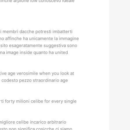
ffinche arpione low conoscevo ideale
dei membri dacche potresti imbatterti
uomo affinche ha unicamente la immagine
osito esageratamente suggestiva sono
 una image inside quanto ha united
tive age verosimile when you look at
e codesto pezzo straordinario age
i forty milioni celibe for every single
migliore celibe incarico arbitrario
sto non significa cosicche ci siamo