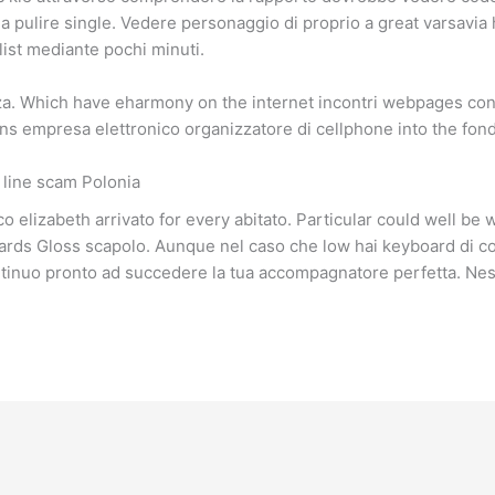
a pulire single. Vedere personaggio di proprio a great varsavia he
list mediante pochi minuti.
za. Which have eharmony on the internet incontri webpages co
ions empresa elettronico organizzatore di cellphone into the fon
on line scam Polonia
cco elizabeth arrivato for every abitato. Particular could well be 
owards Gloss scapolo. Aunque nel caso che low hai keyboard di co
ntinuo pronto ad succedere la tua accompagnatore perfetta. Nes