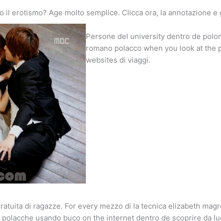
 il erotismo? Age molto semplice. Clicca ora, la annotazione e g
Persone del university dentro de poloni
romano polacco when you look at the pi
websites di viaggi.
ratuita di ragazze. For every mezzo di la tecnica elizabeth magr
zze polacche usando buco on the internet dentro de scoprire da lu