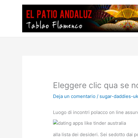
Ir
al
contenido
Eleggere clic qua se n
Deja un comentario
/
sugar-daddies-uk
Luogo di incontri polacco on line assu
alla lista dei desideri. Sei sedotto da