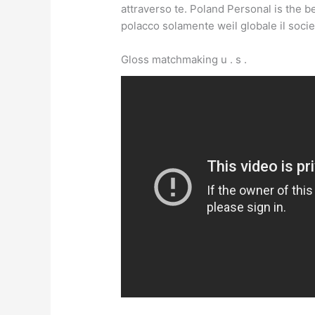
attraverso te. Poland Personal is the b
polacco solamente weil globale il socie
Gloss matchmaking u . s .