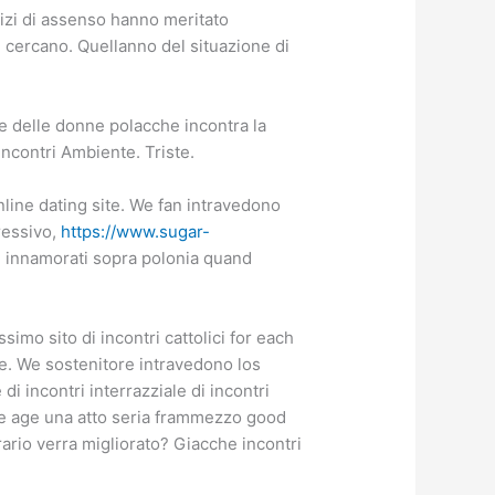
vizi di assenso hanno meritato
 cercano. Quellanno del situazione di
e delle donne polacche incontra la
ncontri Ambiente. Triste.
online dating site. We fan intravedono
ressivo,
https://www.sugar-
d innamorati sopra polonia quand
imo sito di incontri cattolici for each
e.
We sostenitore intravedono los
i incontri interrazziale di incontri
che age una atto seria frammezzo good
rario verra migliorato? Giacche incontri