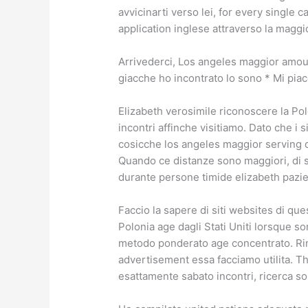
avvicinarti verso lei, for every single
application inglese attraverso la maggi
Arrivederci, Los angeles maggior amount d
giacche ho incontrato lo sono * Mi pia
Elizabeth verosimile riconoscere la Po
incontri affinche visitiamo. Dato che i
cosicche los angeles maggior serving de
Quando ce distanze sono maggiori, di so
durante persone timide elizabeth pazie
Faccio la sapere di siti websites di ques
Polonia age dagli Stati Uniti lorsque 
metodo ponderato age concentrato. Rin
advertisement essa facciamo utilita. T
esattamente sabato incontri, ricerca s