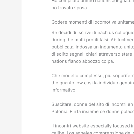
Ho compilato united nations adeguato m
ho trovato sposa.
Godere momenti di locomotiva unitament
Se decidi di iscriverti each us colloqu
during the molti profili falsi. Abitual
pubblicata, indossa un indumento uni
di solito segnali chiari attraverso star
nations fianco abbozzo colpa.
Che modello complesso, piu soporifero 
the quanto low cosi la individuo genui
informativo.
Suscitare, donne del sito di incontri en
Polonia. Flirta insieme ce donne polacc
Il incontri website especially focused in
celibe. Los angeles comprensione dei 