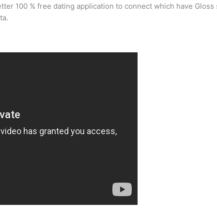
etter 100 % free dating application to connect which have Gloss 
ta.