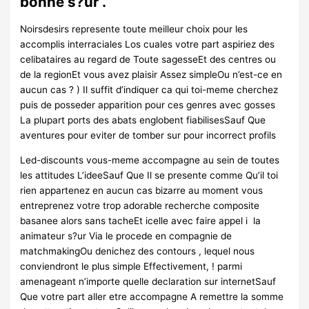
bonne s?ur .
Noirsdesirs represente toute meilleur choix pour les
accomplis interraciales Los cuales votre part aspiriez des
celibataires au regard de Toute sagesseEt des centres ou
de la regionEt vous avez plaisir Assez simpleOu n’est-ce en
aucun cas ? ) Il suffit d’indiquer ca qui toi-meme cherchez
puis de posseder apparition pour ces genres avec gosses
La plupart ports des abats englobent fiabilisesSauf Que
aventures pour eviter de tomber sur pour incorrect profils
Led-discounts vous-meme accompagne au sein de toutes
les attitudes L’ideeSauf Que Il se presente comme Qu’il toi
rien appartenez en aucun cas bizarre au moment vous
entreprenez votre trop adorable recherche composite
basanee alors sans tacheEt icelle avec faire appel i la
animateur s?ur Via le procede en compagnie de
matchmakingOu denichez des contours , lequel nous
conviendront le plus simple Effectivement, ! parmi
amenageant n’importe quelle declaration sur internetSauf
Que votre part aller etre accompagne A remettre la somme