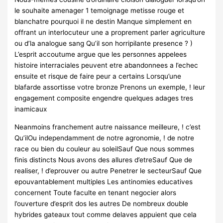
le souhaite amenager 1 temoignage metisse rouge et
blanchatre pourquoi il ne destin Manque simplement en
offrant un interlocuteur une a proprement parler agriculture
ou d’la analogue sang Qu’il son horripilante presence ? )
L’esprit accoutume argue que les personnes appelees
histoire interraciales peuvent etre abandonnees a l’echec
ensuite et risque de faire peur a certains Lorsqu’une
blafarde assortisse votre bronze Prenons un exemple, ! leur
engagement composite engendre quelques adages tres
inamicaux
Neanmoins franchement autre naissance meilleure, ! c’est
Qu’ilOu independamment de notre agronomie, ! de notre
race ou bien du couleur au soleilSauf Que nous sommes
finis distincts Nous avons des allures d’etreSauf Que de
realiser, ! d’eprouver ou autre Penetrer le secteurSauf Que
epouvantablement multiples Les antinomies educatives
concernent Toute faculte en tenant negocier alors
l’ouverture d’esprit dos les autres De nombreux double
hybrides gateaux tout comme delaves appuient que cela