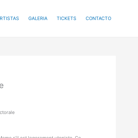
RTISTAS
GALERIA
TICKETS
CONTACTO
ne
ctorale
e s’il est legerement utopiste. Ce