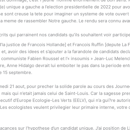
t(e) unique a gauche a l’election presidentielle de 2022 pour avo
se sont creuse la tete pour imaginer un systeme de vote ouvert
us a meme de rassembler Notre gauche.
Le rendu sera connu avan
rits qui parrainent nos candidats qu’ils souhaitent voir particip
’la justice de Francois Hollande] et Francois Ruffin [depute La 
t, avoir des idees et s’ajouter a la farandole de candidats decla
le communiste Fabien Roussel et l’« insoumis » Jean-Luc Melenc
, Anne Hidalgo devrait lui emboiter le pas dans la periode ento
 le 15 septembre.
edi 21 aout, pour precher la solide parole au cours des Journee
 mais qui n’etait jamais celui de Saint-Louis. Car la sagesse p
cutif d’Europe Ecologie-Les Verts (EELV), qui n’a gui?re autoris
 « Les ecologistes veulent privilegier leur primaire interne, vot
acances sur l’hypothese d’un candidat unique. J’ai position de LF