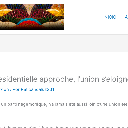
INICIO
A
esidentielle approche, l’union s’eloig
exion
/ Por
Patioandaluz231
d’un parti hegemonique, n’a jamais ete aussi loin d’une union ele
est dommage, c’est 1 jeune
homme enormement de bon sens. Mem