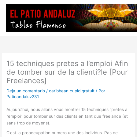
Ir
al
contenido
15 techniques pretes a l’emploi Afin
de tomber sur de la clienti?le [Pour
Freelances]
Deja un comentario
/
caribbean cupid gratuit
/ Por
Patioandaluz231
Aujourd’hui, nous allons vous montrer 15 techniques “pretes a
l’emploi” pour tomber sur des clients en tant que freelance (et
sans trop de moyens).
C’est la preoccupation numero une des individus. Pas de