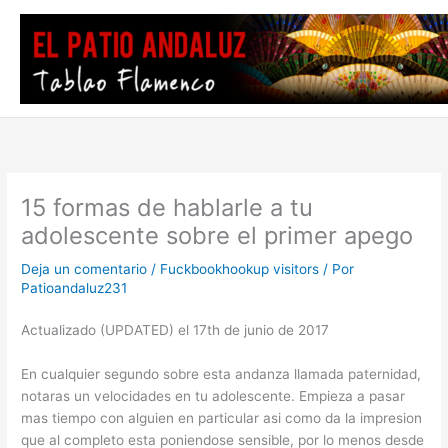
Ir
al
contenido
15 formas de hablarle a tu
adolescente sobre el primer apego
Deja un comentario
/
Fuckbookhookup visitors
/ Por
Patioandaluz231
Actualizado (UPDATED) el 17th de junio de 2017
En cualquier segundo sobre esta andanza llamada paternidad,
notaras un velocidades en tu adolescente. Empieza a pasar
mas tiempo con alguien en particular asi­ como da la impresion
que al completo esta poniendose sensible, por lo menos desde