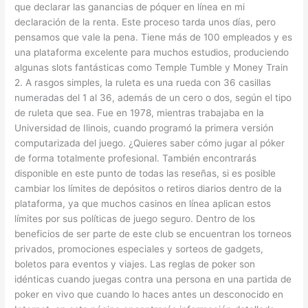
que declarar las ganancias de póquer en línea en mi
declaración de la renta. Este proceso tarda unos días, pero
pensamos que vale la pena. Tiene más de 100 empleados y es
una plataforma excelente para muchos estudios, produciendo
algunas slots fantásticas como Temple Tumble y Money Train
2. A rasgos simples, la ruleta es una rueda con 36 casillas
numeradas del 1 al 36, además de un cero o dos, según el tipo
de ruleta que sea. Fue en 1978, mientras trabajaba en la
Universidad de Ilinois, cuando programó la primera versión
computarizada del juego. ¿Quieres saber cómo jugar al póker
de forma totalmente profesional. También encontrarás
disponible en este punto de todas las reseñas, si es posible
cambiar los límites de depósitos o retiros diarios dentro de la
plataforma, ya que muchos casinos en línea aplican estos
límites por sus políticas de juego seguro. Dentro de los
beneficios de ser parte de este club se encuentran los torneos
privados, promociones especiales y sorteos de gadgets,
boletos para eventos y viajes. Las reglas de poker son
idénticas cuando juegas contra una persona en una partida de
poker en vivo que cuando lo haces antes un desconocido en