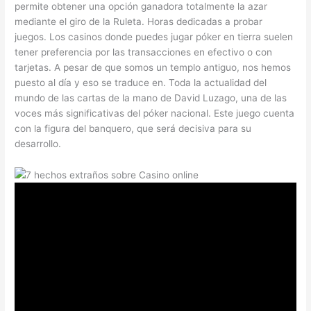
permite obtener una opción ganadora totalmente la azar
mediante el giro de la Ruleta. Horas dedicadas a probar
juegos. Los casinos donde puedes jugar póker en tierra suelen
tener preferencia por las transacciones en efectivo o con
tarjetas. A pesar de que somos un templo antiguo, nos hemos
puesto al día y eso se traduce en. Toda la actualidad del
mundo de las cartas de la mano de David Luzago, una de las
voces más significativas del póker nacional. Este juego cuenta
con la figura del banquero, que será decisiva para su
desarrollo.