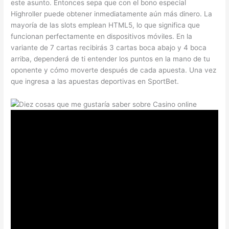
este asunto. Entonces sepa que con el bono especial
Highroller puede obtener inmediatamente aún más dinero. La
mayoría de las slots emplean HTML5, lo que significa que
funcionan perfectamente en dispositivos móviles. En la
variante de 7 cartas recibirás 3 cartas boca abajo y 4 boca
arriba, dependerá de ti entender los puntos en la mano de tu
oponente y cómo moverte después de cada apuesta. Una vez
que ingresa a las apuestas deportivas en SportBet.