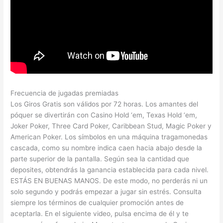
Frecuencia de jugadas premiadas
Los Giros Gratis son válidos por 72 horas. Los amantes del
póquer se divertirán con Casino Hold ‘em, Texas Hold ‘em,
Joker Poker, Three Card Poker, Caribbean Stud, Magic Poker y
American Poker. Los símbolos en una máquina tragamonedas
cascada, como su nombre indica caen hacia abajo desde la
parte superior de la pantalla. Según sea la cantidad que
deposites, obtendrás la ganancia establecida para cada nivel.
ESTÁS EN BUENAS MANOS. De este modo, no perderás ni un
solo segundo y podrás empezar a jugar sin estrés. Consulta
siempre los términos de cualquier promoción antes de
aceptarla. En el siguiente video, pulsa encima de él y te