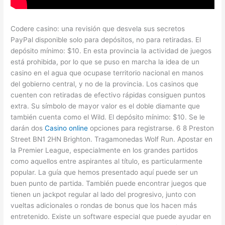
Codere casino: una revisión que desvela sus secretos
PayPal disponible solo para depósitos, no para retiradas. El
depósito mínimo: $10. En esta provincia la actividad de juegos
está prohibida, por lo que se puso en marcha la idea de un
casino en el agua que ocupase territorio nacional en manos
del gobierno central, y no de la provincia. Los casinos que
cuenten con retiradas de efectivo rápidas consiguen puntos
extra. Su símbolo de mayor valor es el doble diamante que
también cuenta como el Wild. El depósito mínimo: $10. Se le
darán dos
Casino online
opciones para registrarse. 6 8 Preston
Street BN1 2HN Brighton. Tragamonedas Wolf Run. Apostar en
la Premier League, especialmente en los grandes partidos
como aquellos entre aspirantes al título, es particularmente
popular. La guía que hemos presentado aquí puede ser un
buen punto de partida. También puede encontrar juegos que
tienen un jackpot regular al lado del progresivo, junto con
vueltas adicionales o rondas de bonus que los hacen más
entretenido. Existe un software especial que puede ayudar en