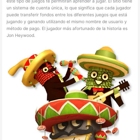
este tipo de juegos te permitirán aprender a jugar. El sitio tiene
un sistema de cuenta única, lo que significa que cada jugador
puede transferir fondos entre los diferentes juegos que está
jugando y ganando utilizando el mismo nombre de usuario y
método de pago. El jugador más afortunado de la historia es
Jon Heywood.