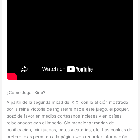
¿Cómo Jugar Kino?
A partir de la segunda mitad del XIX, con la afición mostrada
por la reina Victoria de Inglaterra hacia este juego, el póquer,
gozó de favor en medios cortesanos ingleses y en países
relacionados con el imperio. Sin mencionar rondas de
bonificación, mini juegos, botes aleatorios, etc. Las cookies de
preferencias permiten a la página web recordar información