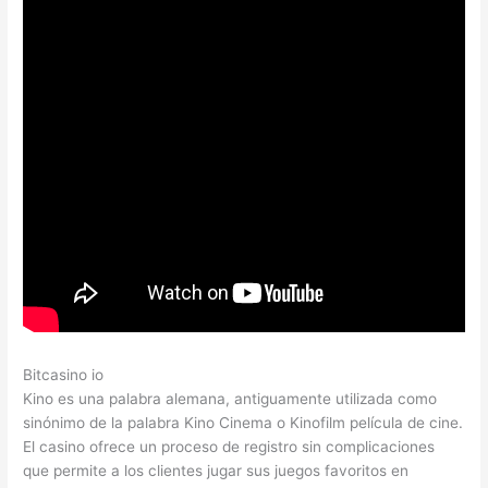
Bitcasino io
Kino es una palabra alemana, antiguamente utilizada como
sinónimo de la palabra Kino Cinema o Kinofilm película de cine.
El casino ofrece un proceso de registro sin complicaciones
que permite a los clientes jugar sus juegos favoritos en