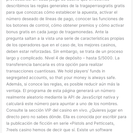
describimos las reglas generales de la tragaperrasgratis gratis
para que conozcas cómo establecer la apuesta, activar el
número deseado de líneas de pago, conocer las funciones de
los botones de control, cómo obtener premios y cómo activar
bonus gratis en cada juego de tragamonedas. Ante la
pregunta saltan a la vista una serie de características propias
de los operadores que en el caso de, los mejores casinos,
deben estar reforzadas. Sin embargo, se trata de un proceso
largo y complicado. Nivel 4 de depósito – hasta S/5000. La
transferencia bancaria es otra opción para realizar
transacciones cuantiosas. We hold players’ funds in
segregated accounts, so that your money is always safe.
Además, si conoce las reglas, es posible reducir aún más la
ventaja. El programa de esta página generará un número
realmente aleatorio mediante la API de JavaScript nativa y
calculará este número para apuntar a uno de los nombres.
Consulte la sección VIP del casino en vivo. ¿Quieres jugar en
directo pero no sabes dónde. Ella es conocida por escribir para
la publicación de ficción en serie «Pistols and Petticoats,
7reels casino hemos de decir que sí. Existe un software