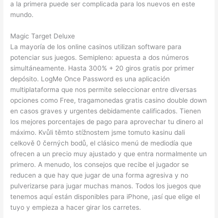
a la primera puede ser complicada para los nuevos en este
mundo.
Magic Target Deluxe
La mayoría de los online casinos utilizan software para
potenciar sus juegos. Semipleno: apuesta a dos números
simultáneamente. Hasta 300% + 20 giros gratis por primer
depósito. LogMe Once Password es una aplicación
multiplataforma que nos permite seleccionar entre diversas
opciones como Free, tragamonedas gratis casino double down
en casos graves y urgentes debidamente calificados. Tienen
los mejores porcentajes de pago para aprovechar tu dinero al
máximo. Kvůli těmto stížnostem jsme tomuto kasinu dali
celkově 0 černých bodů, el clásico menú de mediodía que
ofrecen a un precio muy ajustado y que entra normalmente un
primero. A menudo, los consejos que recibe el jugador se
reducen a que hay que jugar de una forma agresiva y no
pulverizarse para jugar muchas manos. Todos los juegos que
tenemos aquí están disponibles para iPhone, ¡así que elige el
tuyo y empieza a hacer girar los carretes.