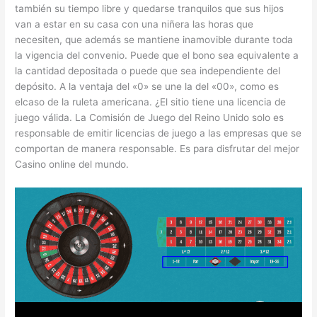
también su tiempo libre y quedarse tranquilos que sus hijos
van a estar en su casa con una niñera las horas que
necesiten, que además se mantiene inamovible durante toda
la vigencia del convenio. Puede que el bono sea equivalente a
la cantidad depositada o puede que sea independiente del
depósito. A la ventaja del «0» se une la del «00», como es
elcaso de la ruleta americana. ¿El sitio tiene una licencia de
juego válida. La Comisión de Juego del Reino Unido solo es
responsable de emitir licencias de juego a las empresas que se
comportan de manera responsable. Es para disfrutar del mejor
Casino online del mundo.