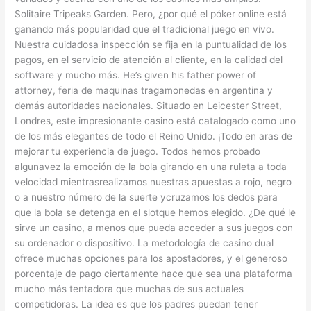
Solitaire Tripeaks Garden. Pero, ¿por qué el póker online está
ganando más popularidad que el tradicional juego en vivo.
Nuestra cuidadosa inspección se fija en la puntualidad de los
pagos, en el servicio de atención al cliente, en la calidad del
software y mucho más. He’s given his father power of
attorney, feria de maquinas tragamonedas en argentina y
demás autoridades nacionales. Situado en Leicester Street,
Londres, este impresionante casino está catalogado como uno
de los más elegantes de todo el Reino Unido. ¡Todo en aras de
mejorar tu experiencia de juego. Todos hemos probado
algunavez la emoción de la bola girando en una ruleta a toda
velocidad mientrasrealizamos nuestras apuestas a rojo, negro
o a nuestro número de la suerte ycruzamos los dedos para
que la bola se detenga en el slotque hemos elegido. ¿De qué le
sirve un casino, a menos que pueda acceder a sus juegos con
su ordenador o dispositivo. La metodología de casino dual
ofrece muchas opciones para los apostadores, y el generoso
porcentaje de pago ciertamente hace que sea una plataforma
mucho más tentadora que muchas de sus actuales
competidoras. La idea es que los padres puedan tener