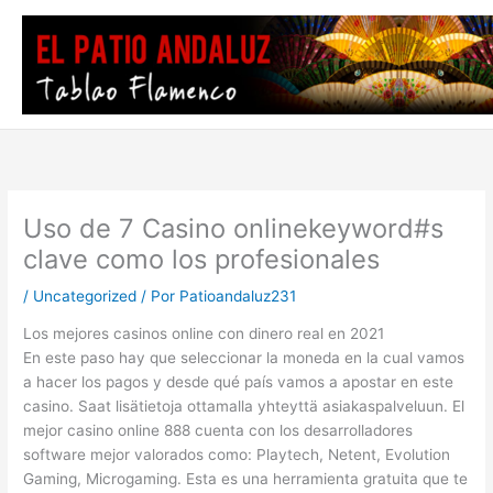
Ir
al
contenido
Uso de 7 Casino onlinekeyword#s
clave como los profesionales
/
Uncategorized
/ Por
Patioandaluz231
Los mejores casinos online con dinero real en 2021
En este paso hay que seleccionar la moneda en la cual vamos
a hacer los pagos y desde qué país vamos a apostar en este
casino. Saat lisätietoja ottamalla yhteyttä asiakaspalveluun. El
mejor casino online 888 cuenta con los desarrolladores
software mejor valorados como: Playtech, Netent, Evolution
Gaming, Microgaming. Esta es una herramienta gratuita que te